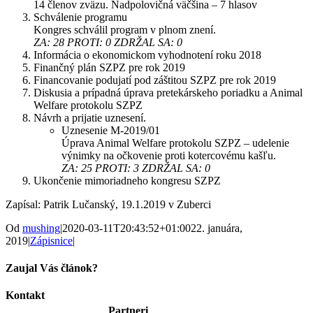
14 členov zväzu. Nadpolovičná väčšina – 7 hlasov
Schválenie programu
Kongres schválil program v plnom znení.
ZA: 28 PROTI: 0 ZDRŽAL SA: 0
Informácia o ekonomickom vyhodnotení roku 2018
Finančný plán SZPZ pre rok 2019
Financovanie podujatí pod záštitou SZPZ pre rok 2019
Diskusia a prípadná úprava pretekárskeho poriadku a Animal
Welfare protokolu SZPZ
Návrh a prijatie uznesení.
Uznesenie M-2019/01
Úprava Animal Welfare protokolu SZPZ – udelenie
výnimky na očkovenie proti kotercovému kašľu.
ZA: 25 PROTI: 3 ZDRŽAL SA: 0
Ukončenie mimoriadneho kongresu SZPZ
Zapísal: Patrik Lučanský, 19.1.2019 v Zuberci
Od
mushing
|
2020-03-11T20:43:52+01:00
22. januára,
2019
|
Zápisnice
|
Zaujal Vás článok?
Facebook
X
Reddit
LinkedIn
WhatsApp
Telegram
Tumblr
Pinterest
Vk
Xing
Email
Kontakt
Partneri