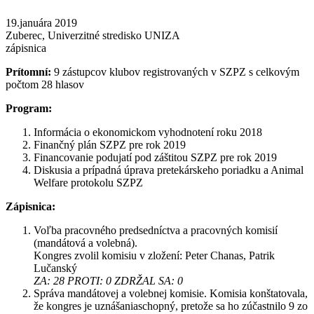
19.januára 2019
Zuberec, Univerzitné stredisko UNIZA
zápisnica
Prítomní:
9 zástupcov klubov registrovaných v SZPZ s celkovým
počtom 28 hlasov
Program:
Informácia o ekonomickom vyhodnotení roku 2018
Finančný plán SZPZ pre rok 2019
Financovanie podujatí pod záštitou SZPZ pre rok 2019
Diskusia a prípadná úprava pretekárskeho poriadku a Animal
Welfare protokolu SZPZ
Zápisnica:
Voľba pracovného predsedníctva a pracovných komisií
(mandátová a volebná).
Kongres zvolil komisiu v zložení: Peter Chanas, Patrik
Lučanský
ZA: 28 PROTI: 0 ZDRŽAL SA: 0
Správa mandátovej a volebnej komisie. Komisia konštatovala,
že kongres je uznášaniaschopný, pretože sa ho zúčastnilo 9 zo