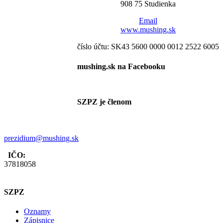
908 75 Studienka
Email
www.mushing.sk
číslo účtu: SK43 5600 0000 0012 2522 6005
mushing.sk na Facebooku
SZPZ je členom
prezidium@mushing.sk
IČO:
37818058
SZPZ
Oznamy
Zápisnice