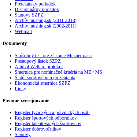
Pretekársky poriadok
Disciplinárny poriadok
Stanovy SZPZ
Archív mushing.sk (2011-2018)
Archív mushing.sk (2002-2011)
Webmail
Dokumenty
Skúšobný test pre získanie Musher pasu
Prestupový lístok SZPZ
Animal Welfare protokol
Smernica pre nominačné kritériá na ME / MS
Štatút športového reprezentanta
Ekonomická smernica SZPZ
Linky
Povinné zverejňovanie
Register fyzických a právnických osôb
Register športových odborníkov
Register talentovaných športovcov
Register dobrovoľníkov
Stanovy