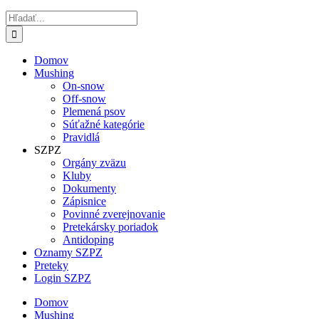
Hľadať:
Domov
Mushing
On-snow
Off-snow
Plemená psov
Súťažné kategórie
Pravidlá
SZPZ
Orgány zväzu
Kluby
Dokumenty
Zápisnice
Povinné zverejnovanie
Pretekársky poriadok
Antidoping
Oznamy SZPZ
Preteky
Login SZPZ
Domov
Mushing