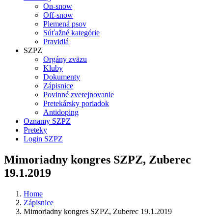
On-snow
Off-snow
Plemená psov
Súťažné kategórie
Pravidlá
SZPZ
Orgány zväzu
Kluby
Dokumenty
Zápisnice
Povinné zverejnovanie
Pretekársky poriadok
Antidoping
Oznamy SZPZ
Preteky
Login SZPZ
Mimoriadny kongres SZPZ, Zuberec
19.1.2019
Home
Zápisnice
Mimoriadny kongres SZPZ, Zuberec 19.1.2019