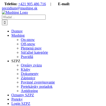
Skip
Telefón:
+421 905 486 716
|
E-mail:
to
prezidium@mushing.sk
content
Hľadať:
Domov
Mushing
On-snow
Off-snow
Plemená psov
Súťažné kategórie
Pravidlá
SZPZ
Orgány zväzu
Kluby
Dokumenty
Zápisnice
Povinné zverejnovanie
Pretekársky poriadok
Antidoping
Oznamy SZPZ
Preteky
Login SZPZ